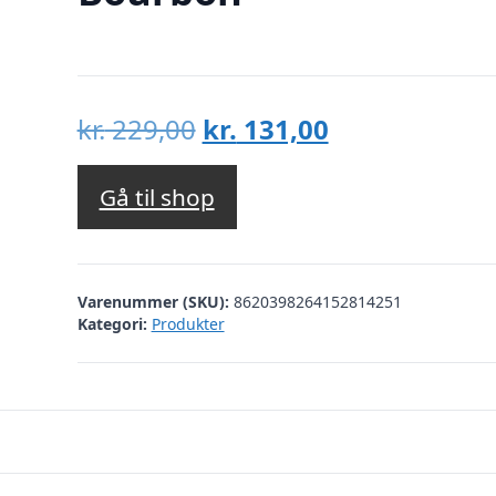
Den
Den
kr.
229,00
kr.
131,00
oprindelige
aktuelle
pris
pris
Gå til shop
var:
er:
kr. 229,00.
kr. 131,00.
Varenummer (SKU):
8620398264152814251
Kategori:
Produkter