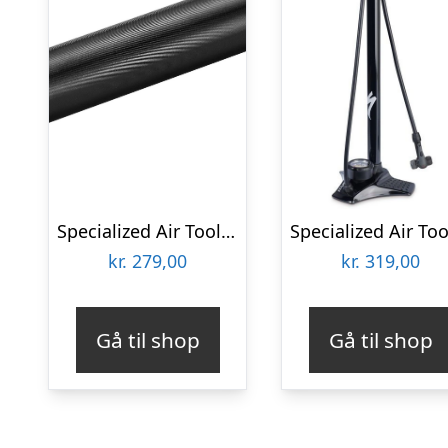
Specialized Air Tool Road Mini Pump m. beslag
kr.
279,00
kr.
319,00
Gå til shop
Gå til shop