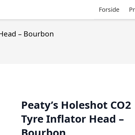
Forside
P
r Head – Bourbon
Peaty’s Holeshot CO2
Tyre Inflator Head –
Bourbon