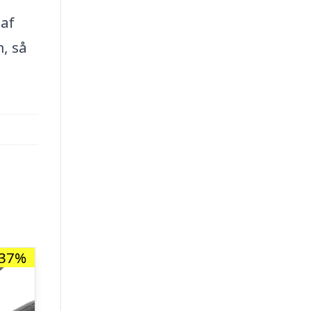
 af
, så
-37%