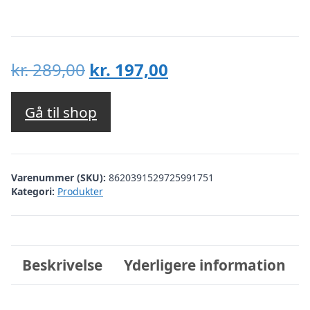
Den
Den
kr.
289,00
kr.
197,00
oprindelige
aktuelle
pris
pris
Gå til shop
var:
er:
kr. 289,00.
kr. 197,00.
Varenummer (SKU):
8620391529725991751
Kategori:
Produkter
Beskrivelse
Yderligere information