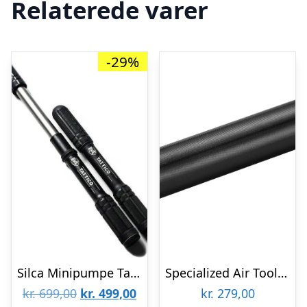
Relaterede varer
-29%
Silca Minipumpe Tattico
Specialized Air Tool Road Mini Pump m. beslag
Den
Den
kr.
699,00
kr.
499,00
kr.
279,00