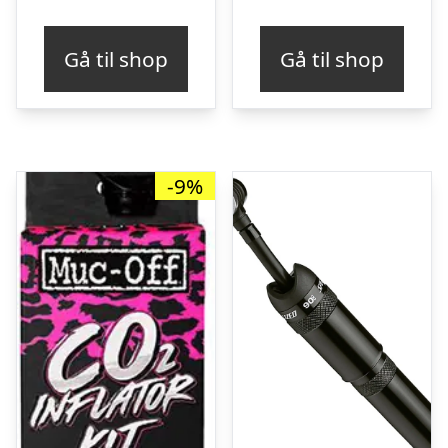
oprindelige
aktuelle
pris
pris
Gå til shop
Gå til shop
var:
er:
kr. 699,00.
kr. 499,00.
-9%