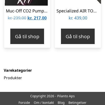
Muc-Off CO2 Pumpe + 2x25g patron – MTB Inflator Kit
Specialized AIR TOOL Big Core Håndpumpe
Den
Den
kr.
239,00
kr.
217,00
kr.
439,00
oprindelige
aktuelle
pris
pris
Gå til shop
Gå til shop
var:
er:
kr. 239,00.
kr. 217,00.
Varekategorier
Produkter
Copyright 2026 - Pilanto Aps
Forside
Om / kontakt
Blog
Betingelser